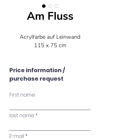
Am Fluss
Acrylfarbe auf Leinwand
115 x 75 cm
Price information /
purchase request
First name
last name
E-mail